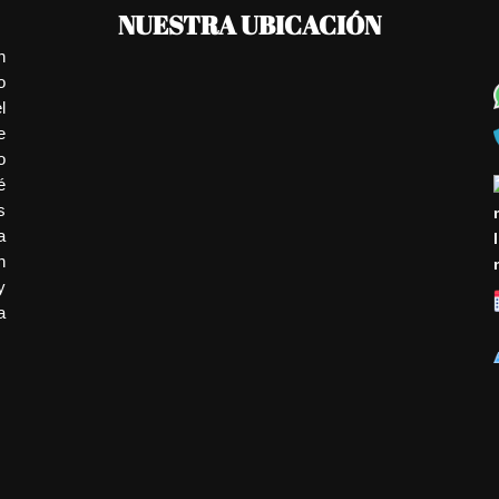
NUESTRA UBICACIÓN
n
o
l
e
o
é
s
a
n
y
a